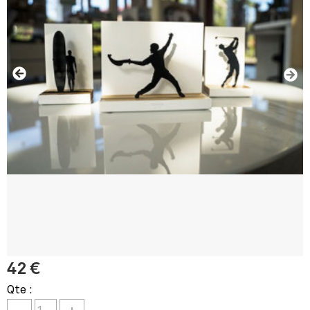
42 €
Qte :