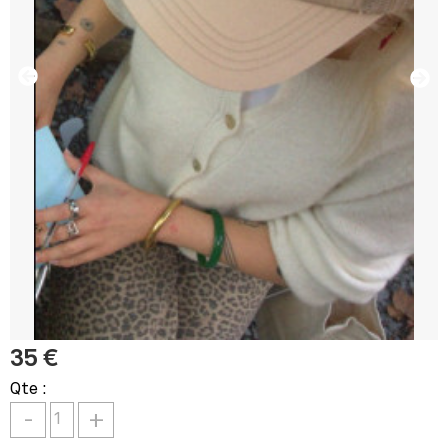
35 €
Qte :
-
+