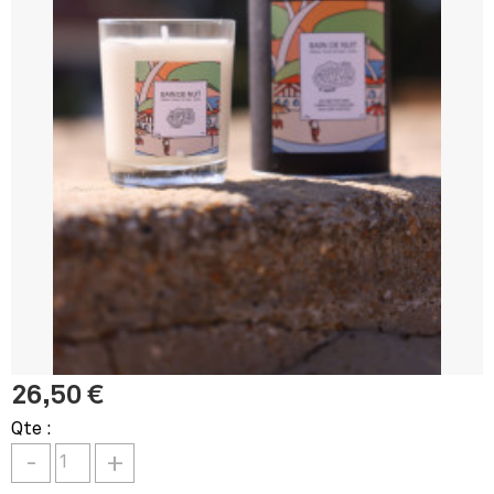
26,50 €
Qte :
-
+