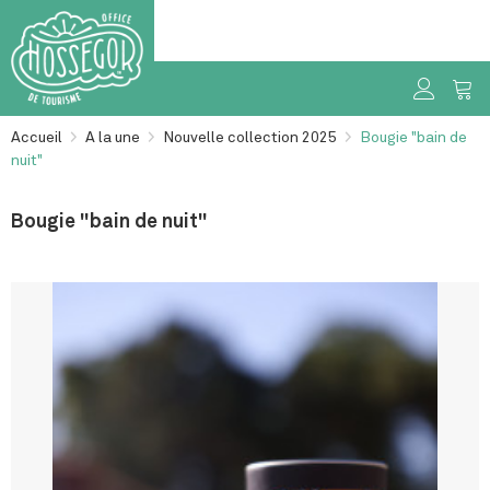
Accueil
>
A la une
>
Nouvelle collection 2025
>
Bougie "bain de
nuit"
Bougie "bain de nuit"