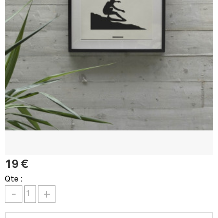
19 €
Qte :
-
+