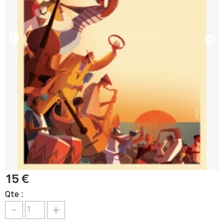
15 €
Qte :
-
+