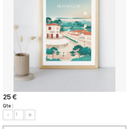
25 €
Qte :
-
+